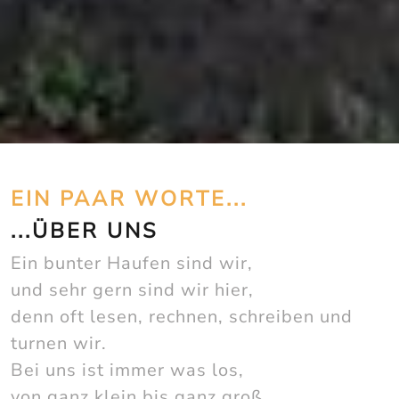
EIN PAAR WORTE...
...ÜBER UNS
Ein bunter Haufen sind wir,
und sehr gern sind wir hier,
denn oft lesen, rechnen, schreiben und
turnen wir.
Bei uns ist immer was los,
von ganz klein bis ganz groß.