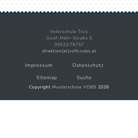
Volksschule Tisis
Josef-Mähr-Straße 5
05522/76757
direktion(at)vsfti.vobs.at
Impressum
Datenschutz
Sitemap
Suche
Copyright
Musterschule VOBS
2026